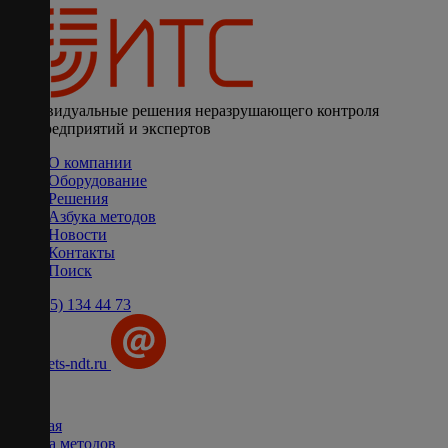
Индивидуальные решения неразрушающего контроля
для предприятий и экспертов
О компании
Оборудование
Решения
Азбука методов
Новости
Контакты
Поиск
+7 (495) 134 44 73
info@ets-ndt.ru
Главная
Азбука методов