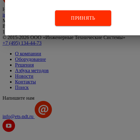
Наш e-mail:
info@ets-ndt.ru
ПРИНЯТЬ
Мы ответим в течение
трёх часов!
В рабочее время.
107023 Москва ул. Большая Семёновская д. 11 стр. 5 оф. 7
© 2015-2026 ООО «Инженерные Технические Системы»
+7 (495) 134-44-73
О компании
Оборудование
Решения
Азбука методов
Новости
Контакты
Поиск
Напишите нам
info@ets-ndt.ru