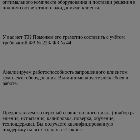
оптимального комплекта оборудования и поставки решения в
полном соответствии с ожиданиями клиента.
У вас нет ТЗ? Поможем его грамотно составить с учётом
требований ФЗ № 223/ ФЗ № 44
Анализируем работоспособность запрошенного клиентом
комплекта оборудования. Вы минимизируете риск сбоев в
работе.
Предоставляем экспертный сервис полного цик­ла (под­бор р­
еш­ения, испы­тания, кали­бровка, поверка, обучение,
техподдержка). Вы получаете ква­ли­фи­ци­ро­ванную
поддержку на всех этапах в «1 окне».