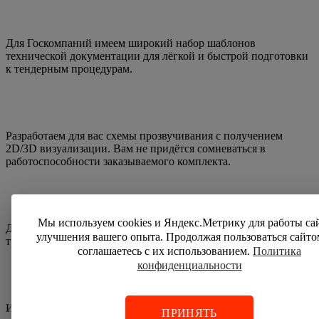
Для Госкомпаний имеем широкий набор шаблонов
технической документации для лёгкой и быстрой подготовки
к тендерным процедурам.
Разработаем для вас схемы прозвучивания с получением
2D/3D визуализации. Вам не придётся сомневаться в
работоспособности заказываемого комплекта.
Мы используем cookies и Яндекс.Метрику для работы са
Доставим оборудование в любой регион удобной вам
улучшения вашего опыта. Продолжая пользоваться сайто
транспортной компанией.
соглашаетесь с их использованием.
Политика
конфиденциальности
Изготовим преобразователи и призмы под заказ, если Ваша
ПРИНЯТЬ