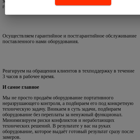
задача контроля уникальна и ещё не решена широким набором
готовых комплектующих.
Осуществляем гарантийное и постгарантийное обслуживание
поставленного нами оборудования.
Реагируем на обращения клиентов в техподдержку в течение
3 часов в рабочее время.
И самое главное
Мы не просто продаём оборудование портативного
неразрушающего контроля, а подбираем его под конкретную
техническую задачу.
Вникаем в суть задачи, подбираем
оборудование без переплаты за ненужный функционал.
Минимизируем риски конфликтов и неработающих
технических решений.
В результате у вас на руках
оборудование, которое выдаёт готовый результат сразу после
замеров.