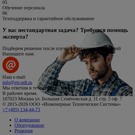
05
Обучение персонала
06
Техподдержка и гарантийное обслуживание
У вас нестандартная задача? Требуется помощь
эксперта?
Подберем решение после изучения технических условий
Напишите нам:
Наш e-mail:
info@ets-ndt.ru
Мы ответим в течение
трёх часов!
В рабочее время.
107023 Москва ул. Большая Семёновская д. 11 стр. 5 оф. 7
© 2015-2026 ООО «Инженерные Технические Системы»
+7 (495) 134-44-73
О компании
Оборудование
Решения