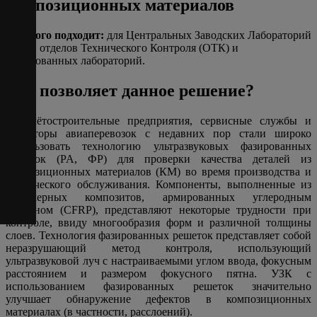
композиционных материалов
Для кого подходит:
для Центральных Заводских Лабораторий
(ЦЗЛ), отделов Технического Контроля (ОТК) и
аттестованных лабораторий.
Что позволяет данное решение?
Самолётостроительные предприятия, сервисные службы и
операторы авиаперевозок с недавних пор стали широко
использовать технологию ультразвуковых фазированных
решеток (PA, ФР) для проверки качества деталей из
композиционных материалов (КМ) во время производства и
технического обслуживания. Компоненты, выполненные из
полимерных композитов, армированных углеродным
волокном (CFRP), представляют некоторые трудности при
контроле, ввиду многообразия форм и различной толщины
слоев. Технология фазированных решеток представляет собой
неразрушающий метод контроля, использующий
ультразвуковой луч с настраиваемыми углом ввода, фокусным
расстоянием и размером фокусного пятна. УЗК с
использованием фазированных решеток значительно
улучшает обнаружение дефектов в композиционных
материалах (в частности, расслоений).