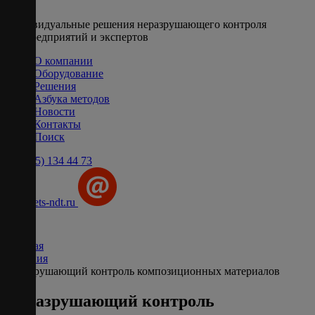
Индивидуальные решения неразрушающего контроля
для предприятий и экспертов
О компании
Оборудование
Решения
Азбука методов
Новости
Контакты
Поиск
+7 (495) 134 44 73
info@ets-ndt.ru
Главная
Решения
Неразрушающий контроль композиционных материалов
Неразрушающий контроль