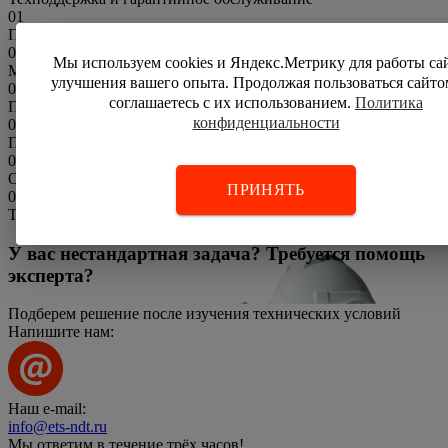
01
Подбор вариантов оборудования под бюджет
02
Мы используем cookies и Яндекс.Метрику для работы са
Метрологическая поверка перед поставкой
улучшения вашего опыта. Продолжая пользоваться сайто
03
соглашаетесь с их использованием.
Политика
Поставка
конфиденциальности
04
Пуско-наладка
05
Обучение персонала
ПРИНЯТЬ
06
Техподдержка и гарантийное обслуживание
У вас нестандартная задача? Требуется помощь
эксперта?
Подберем решение после изучения технических условий
Напишите нам:
Наш e-mail:
info@ets-ndt.ru
Мы ответим в течение
трёх часов!