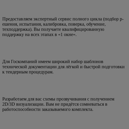
Предоставляем экспертный сервис полного цик­ла (под­бор р­
еш­ения, испы­тания, кали­бровка, поверка, обучение,
техподдержка). Вы получаете ква­ли­фи­ци­ро­ванную
поддержку на всех этапах в «1 окне».
Для Госкомпаний имеем широкий набор шаблонов
технической документации для лёгкой и быстрой подготовки
к тендерным процедурам.
Разработаем для вас схемы прозвучивания с получением
2D/3D визуализации. Вам не придётся сомневаться в
работоспособности заказываемого комплекта.