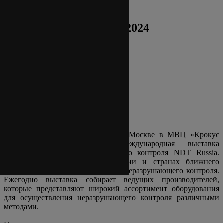
Выставка NDT Russia 2024
Выставка NDT Russia 2024
Получить консультацию:
Наш e-mail:
info@ets-ndt.ru
NDT Russia 2024
С 22 по 24 октября 2024 года в Москве в МВЦ «Крокус
Экспо» состоялась 24-я Международная выставка
оборудования для неразрушающего контроля NDT Russia.
NDT Russia - ключевое в России и странах ближнего
зарубежья мероприятие в области неразрушающего контроля.
Ежегодно выставка собирает ведущих производителей,
которые представляют широкий ассортимент оборудования
для осуществления неразрушающего контроля различными
методами.