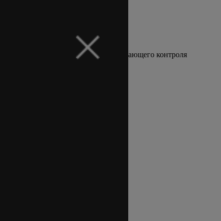
Индивидуальные решения неразрушающего контроля
для предприятий и экспертов
О компании
Оборудование
Решения
Азбука методов
Новости
Контакты
Поиск
+7 (495) 134 44 73
info@ets-ndt.ru
Главная
Новости