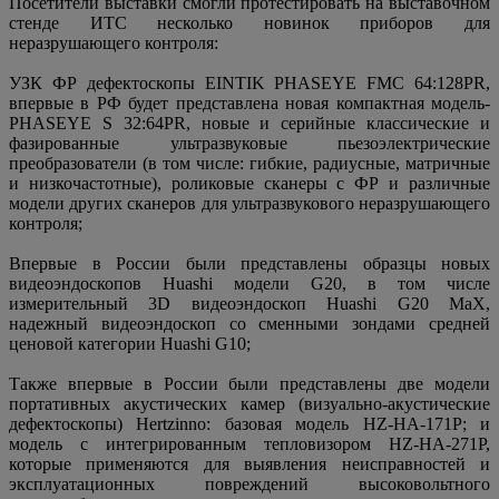
Посетители выставки смогли протестировать на выставочном
стенде ИТС несколько новинок приборов для
неразрушающего контроля:
УЗК ФР дефектоскопы EINTIK PHASEYE FMC 64:128PR,
впервые в РФ будет представлена новая компактная модель-
PHASEYE S 32:64PR, новые и серийные классические и
фазированные ультразвуковые пьезоэлектрические
преобразователи (в том числе: гибкие, радиусные, матричные
и низкочастотные), роликовые сканеры с ФР и различные
модели других сканеров для ультразвукового неразрушающего
контроля;
Впервые в России были представлены образцы новых
видеоэндоскопов Huashi модели G20, в том числе
измерительный 3D видеоэндоскоп Huashi G20 MaX,
надежный видеоэндоскоп со сменными зондами средней
ценовой категории Huashi G10;
Также впервые в России были представлены две модели
портативных акустических камер (визуально-акустические
дефектоскопы) Hertzinno: базовая модель HZ-HA-171P; и
модель с интегрированным тепловизором HZ-HA-271P,
которые применяются для выявления неисправностей и
эксплуатационных повреждений высоковольтного