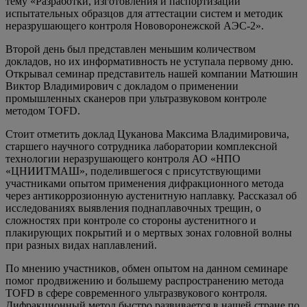
тему «Разработки, изготовления и паспортизации
испытательных образцов для аттестации систем и методик
неразрушающего контроля Нововоронежской АЭС-2».
Второй день был представлен меньшим количеством
докладов, но их информативность не уступала первому дню.
Открывал семинар представитель нашей компании Матюшин
Виктор Владимирович с докладом о применении
промышленных сканеров при ультразвуковом контроле
методом TOFD.
Стоит отметить доклад Цуканова Максима Владимировича,
старшего научного сотрудника лаборатории комплексной
технологии неразрушающего контроля АО «НПО
«ЦНИИТМАШ», поделившегося с присутствующими
участниками опытом применения дифракционного метода
через антикоррозионную аустенитную наплавку. Рассказал об
исследованиях выявления поднаплавочных трещин, о
сложностях при контроле со стороны аустенитного и
плакирующих покрытий и о мертвых зонах головной волны
при разных видах наплавлений.
По мнению участников, обмен опытом на данном семинаре
помог продвижению и большему распространению метода
TOFD в сфере современного ультразвукового контроля.
Дифракционный метод быстро развивается в нашей стране по