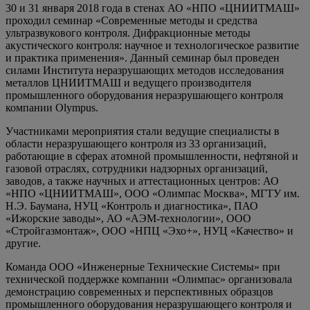
30 и 31 января 2018 года в стенах АО «НПО «ЦНИИТМАШ»
проходил семинар «Современные методы и средства
ультразвукового контроля. Дифракционные методы
акустического контроля: научное и технологическое развитие
и практика применения». Данный семинар был проведен
силами Института неразрушающих методов исследования
металлов ЦНИИТМАШ и ведущего производителя
промышленного оборудования неразрушающего контроля
компании Olympus.
Участниками мероприятия стали ведущие специалисты в
области неразрушающего контроля из 33 организаций,
работающие в сферах атомной промышленности, нефтяной и
газовой отраслях, сотрудники надзорных организаций,
заводов, а также научных и аттестационных центров: АО
«НПО «ЦНИИТМАШ», ООО «Олимпас Москва», МГТУ им.
Н.Э. Баумана, НУЦ «Контроль и диагностика», ПАО
«Ижорские заводы», АО «АЭМ-технологии», ООО
«Стройгазмонтаж», ООО «НПЦ «Эхо+», НУЦ «Качество» и
другие.
Команда ООО «Инженерные Технические Системы» при
технической поддержке компании «Олимпас» организовала
демонстрацию современных и перспективных образцов
промышленного оборудования неразрушающего контроля и