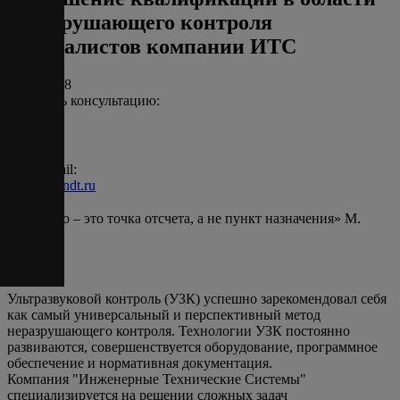
неразрушающего контроля
специалистов компании ИТС
12.09.2018
Получить консультацию:
Наш e-mail:
info@ets-ndt.ru
«Качество – это точка отсчета, а не пункт назначения» М.
Прада
Ультразвуковой контроль (УЗК) успешно зарекомендовал себя
как самый универсальный и перспективный метод
неразрушающего контроля. Технологии УЗК постоянно
развиваются, совершенствуется оборудование, программное
обеспечение и нормативная документация.
Компания "Инженерные Технические Системы"
специализируется на решении сложных задач