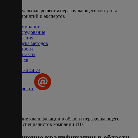
Индивидуальные решения неразрушающего контроля
для предприятий и экспертов
О компании
Оборудование
Решения
Азбука методов
Новости
Контакты
Поиск
+7 (495) 134 44 73
info@ets-ndt.ru
Главная
Новости
Повышение квалификации в области неразрушающего
контроля специалистов компании ИТС
Повышение квалификации в области