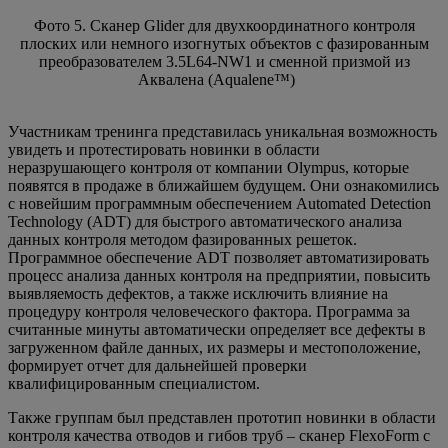
Фото 5. Сканер Glider для двухкоординатного контроля
плоских или немного изогнутых объектов с фазированным
преобразователем 3.5L64-NW1 и сменной призмой из
Аквалена (Aqualene™)
Участникам тренинга представилась уникальная возможность
увидеть и протестировать новинки в области
неразрушающего контроля от компании Olympus, которые
появятся в продаже в ближайшем будущем. Они ознакомились
с новейшим программным обеспечением Automated Detection
Technology (ADT) для быстрого автоматического анализа
данных контроля методом фазированных решеток.
Программное обеспечение ADT позволяет автоматизировать
процесс анализа данных контроля на предприятии, повысить
выявляемость дефектов, а также исключить влияние на
процедуру контроля человеческого фактора. Программа за
считанные минуты автоматически определяет все дефекты в
загруженном файле данных, их размеры и местоположение,
формирует отчет для дальнейшей проверки
квалифицированным специалистом.
Также группам был представлен прототип новинки в области
контроля качества отводов и гибов труб – сканер FlexoForm с