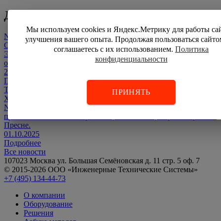
Другие публикации
Мы используем cookies и Яндекс.Метрику для работы са
NDT Russia 2025
улучшения вашего опыта. Продолжая пользоваться сайто
С 21 по 23 октября 2025 года в Москве в МВЦ «Крокус
соглашаетесь с их использованием.
Политика
Экспо» состоялась юбилейная 25-я Международная выставка
конфиденциальности
оборудования для неразрушающего контроля NDT Russia.
24.10.2025
Подробнее
Территория NDT 2025
ПРИНЯТЬ
XII Международный промышленный Форум «Территория
NDT. Неразрушающий контроль. Испытания. Диагностика»
прошел в Москве 1-3 апреля в ЦВК «Экспоцентр» на Красной
Пресне.
01.10.2025
Подробнее
Все новости
107023 Москва ул. Большая Семёновская д. 11 стр. 5 оф. 7
© 2015-2026 ООО «Инженерные Технические Системы»
+7 (495) 134-44-73
О компании
Оборудование
Решения