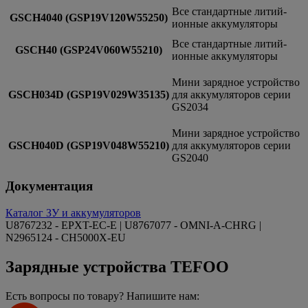
Все стандартные литий-
GSCH4040 (GSP19V120W55250)
ионные аккумуляторы
Все стандартные литий-
GSCH40 (GSP24V060W55210)
ионные аккумуляторы
Мини зарядное устройство
GSCH034D (GSP19V029W35135)
для аккумуляторов серии
GS2034
Мини зарядное устройство
GSCH040D (GSP19V048W55210)
для аккумуляторов серии
GS2040
Документация
Каталог ЗУ и аккумуляторов
U8767232 - EPXT-EC-E | U8767077 - OMNI-A-CHRG |
N2965124 - CH5000X-EU
Зарядные устройства TEFOO
Есть вопросы по товару? Напишите нам: