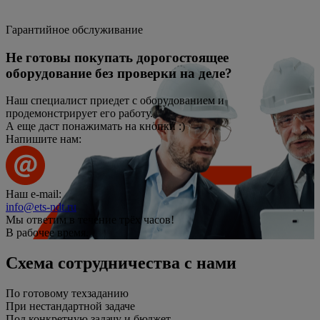
Гарантийное обслуживание
Не готовы покупать дорогостоящее
оборудование без проверки на деле?
Наш специалист приедет с оборудованием и
продемонстрирует его работу.
А еще даст понажимать на кнопки :)
Напишите нам:
Наш e-mail:
info@ets-ndt.ru
Мы ответим в течение
трёх часов!
В рабочее время.
Схема сотрудничества с нами
По готовому техзаданию
При нестандартной задаче
Под конкретную задачу и бюджет