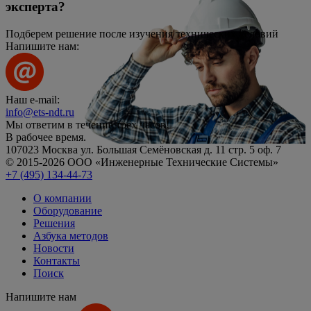
эксперта?
Подберем решение после изучения технических условий
Напишите нам:
Наш e-mail:
info@ets-ndt.ru
Мы ответим в течение
трёх часов!
В рабочее время.
107023 Москва ул. Большая Семёновская д. 11 стр. 5 оф. 7
© 2015-2026 ООО «Инженерные Технические Системы»
+7 (495) 134-44-73
О компании
Оборудование
Решения
Азбука методов
Новости
Контакты
Поиск
Напишите нам