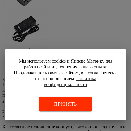
Мы используем cookies и Яндекс.Метрику для
работы сайта и улучшения вашего опыта.
Продолжая пользоваться сайтом, вы соглашаетесь с
их использованием.
Политика
SHENZHEN GRACE TECHNOLOGY DEVELOPMENT CO.,
конфиденциальности
LTD (КНР) – высокотехнологичная компания,
квалифицированная по ISO 9001 и ISO 13485 занимается
производством аккумуляторных батарей и зарядных
устройств под торговой маркой TEFOO. В процессе
ПРИНЯТЬ
разработки и производства изделия подвергаются
всеобъемлющим испытаниям с целью подтвердить высокое
качество, надежность и безопасность продукции.
Качественное исполнение корпуса, высокопроизводительные