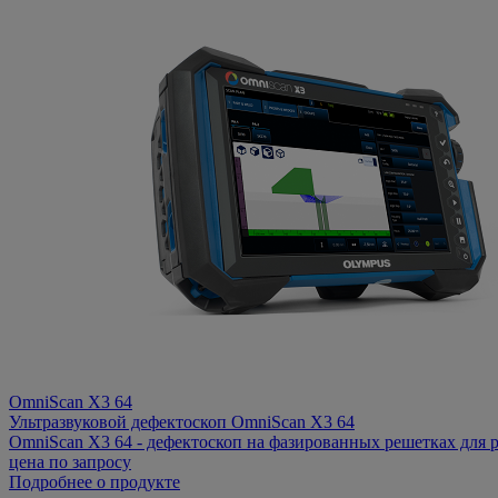
OmniScan X3 64
Ультразвуковой дефектоскоп OmniScan X3 64
OmniScan X3 64 - дефектоскоп на фазированных решетках для 
цена по запросу
Подробнее о продукте