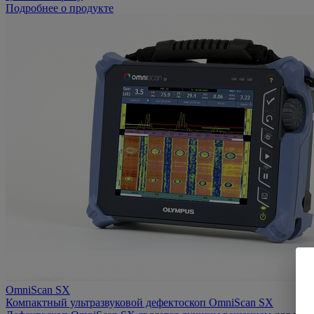
Подробнее о продукте
OmniScan SX
Компактный ультразвуковой дефектоскоп OmniScan SX