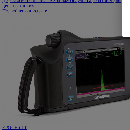
Дефектоскоп OmniScan SX является лучшим решением для ручн
цена по запросу
Подробнее о продукте
EPOCH 6LT