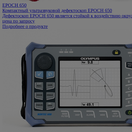
EPOCH 650
Компактный ультразвуковой дефектоскоп EPOCH 650
Дефектоскоп EPOCH 650 является стойкой к воздействию окру
цена по запросу
Подробнее о продукте