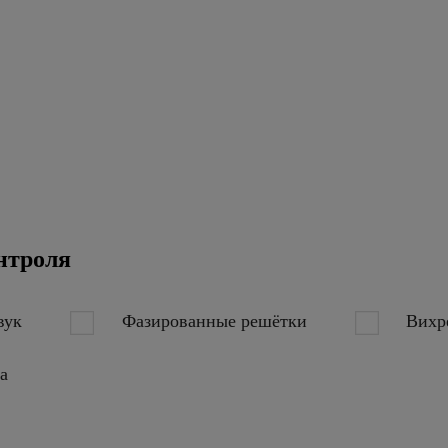
нтроля
вук
Фазированные решётки
Вихр
ва