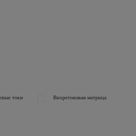
евые токи
Вихретоковая матрица