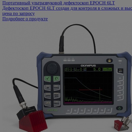
Портативный ультразвуковой дефектоскоп EPOCH 6LT
Дефектоскоп EPOCH 6LT создан для контроля в сложных и высотн
цена по запросу
Подробнее о продукте