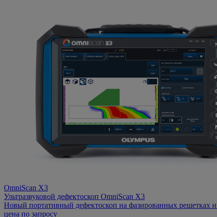
OmniScan X3
Ультразвуковой дефектоскоп OmniScan X3
Новый портативный дефектоскоп на фазированных решетках и
цена по запросу