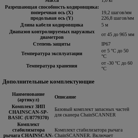
Масса
1,0 кг
Разрешающая способность кодировщика:
поперечная ось (Х)
19,2 шагов/мм
продольная ось (Y)
226,8 шагов/мм
Длина кабеля кодировщика
5 м
Диапазон контролируемых наружных
от 45 до 965 мм
диаметров
Степень защиты
IP67
от 5 °C до 50
Температура эксплуатации
°C
от -30 °C до 60
Температура хранения
°C
Дополнительные комплектующие
Наименование
Описание
(артикул)
Комплект ЗИП
Базовый комплект запасных частей
CHAINSCAN-SP-
для сканера ChainSCANNER
BASIC (U8779370)
Комплект
стабилизатора
Комплект стабилизатора рычага
рычага CHAINSCAN-
ChainSCANNER. Включает