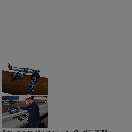
Двухкоординатный цепной сканер ChainSCANNER