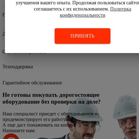
улучшения вашего опыта. Продолжая пользоваться сайто
соглашаетесь с их использованием.
Политика
Поверка
конфиденциальности
Доставка
ПРИНЯТЬ
Обучение персонала
Техподдержка
Гарантийное обслуживание
Не готовы покупать дорогостоящее
оборудование без проверки на деле?
Наш специалист приедет с оборудованием и
продемонстрирует его работу.
А еще даст понажимать на кнопки :)
Напишите нам: