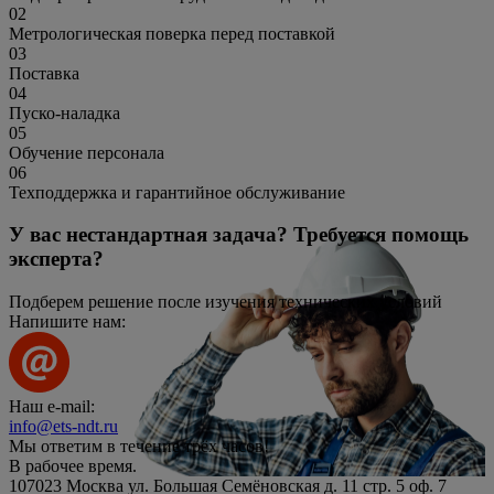
02
Метрологическая поверка перед поставкой
03
Поставка
04
Пуско-наладка
05
Обучение персонала
06
Техподдержка и гарантийное обслуживание
У вас нестандартная задача? Требуется помощь
эксперта?
Подберем решение после изучения технических условий
Напишите нам:
Наш e-mail:
info@ets-ndt.ru
Мы ответим в течение
трёх часов!
В рабочее время.
107023 Москва ул. Большая Семёновская д. 11 стр. 5 оф. 7