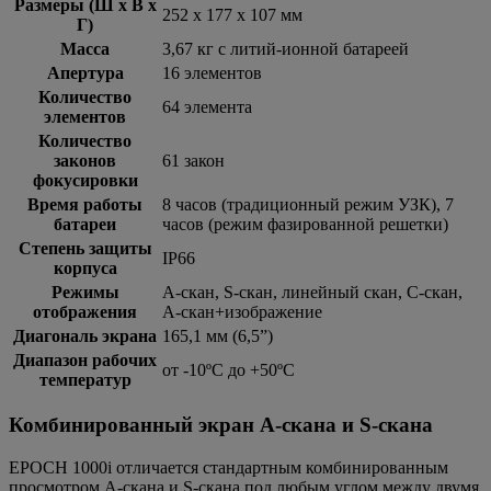
Размеры (Ш x В x
252 х 177 х 107 мм
Г)
Масса
3,67 кг с литий-ионной батареей
Апертура
16 элементов
Количество
64 элемента
элементов
Количество
законов
61 закон
фокусировки
Время работы
8 часов (традиционный режим УЗК), 7
батареи
часов (режим фазированной решетки)
Степень защиты
IP66
корпуса
Режимы
А-скан, S-скан, линейный скан, С-скан,
отображения
А-скан+изображение
Диагональ экрана
165,1 мм (6,5”)
Диапазон рабочих
от -10ºС до +50ºС
температур
Комбинированный экран A-скана и S-скана
EPOCH 1000i отличается стандартным комбинированным
просмотром А-скана и S-скана под любым углом между двумя