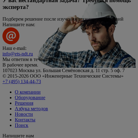
У вас нестандартная задача? Требуется помощь
эксперта?
Подберем решение после изучения технических условий
Напишите нам:
Наш e-mail:
info@ets-ndt.ru
Мы ответим в течение
трёх часов!
В рабочее время.
107023 Москва ул. Большая Семёновская д. 11 стр. 5 оф. 7
© 2015-2026 ООО «Инженерные Технические Системы»
+7 (495) 134-44-73
О компании
Оборудование
Решения
Азбука методов
Новости
Контакты
Поиск
Напишите нам