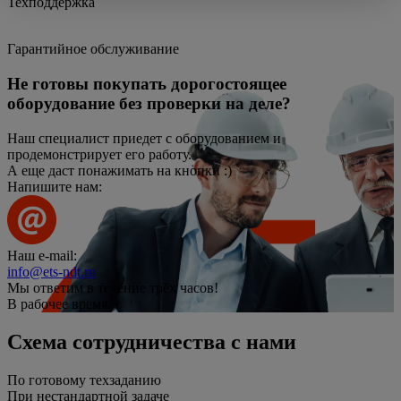
Техподдержка
Гарантийное обслуживание
Не готовы покупать дорогостоящее
оборудование без проверки на деле?
Наш специалист приедет с оборудованием и
продемонстрирует его работу.
А еще даст понажимать на кнопки :)
Напишите нам:
Наш e-mail:
info@ets-ndt.ru
Мы ответим в течение
трёх часов!
В рабочее время.
Схема сотрудничества с нами
По готовому техзаданию
При нестандартной задаче