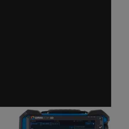
Дефектоскопы
Видеоскопы
Акустические камеры
Сканеры
Преобразователи
Толщиномеры
Программные продукты
Аккумуляторы и зарядные устройства
Главная
Оборудование
Дефектоскопы для неразрушающего контроля
Ультразвуковой дефектоскоп OmniScan X3
Ультразвуковой дефектоскоп
OmniScan X3