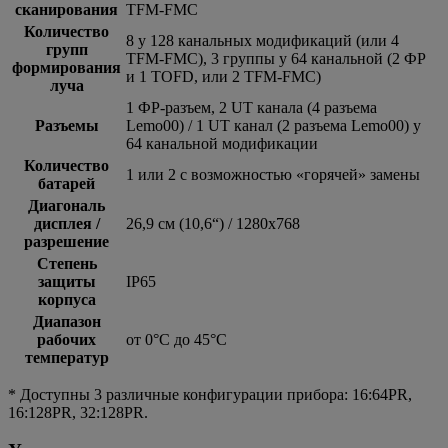
сканирования
TFM-FMC
Количество
8 у 128 канальных модификаций (или 4
групп
TFM-FMC), 3 группы у 64 канальной (2 ФР
формирования
и 1 TOFD, или 2 TFM-FMC)
луча
1 ФР-разъем, 2 UT канала (4 разъема
Разъемы
Lemo00) / 1 UT канал (2 разъема Lemo00) у
64 канальной модификации
Количество
1 или 2 с возможностью «горячей» замены
батарей
Диагональ
дисплея /
26,9 см (10,6“) / 1280х768
разрешение
Степень
защиты
IP65
корпуса
Диапазон
рабочих
от 0°C до 45°C
температур
* Доступны 3 различные конфигурации прибора: 16:64PR,
16:128PR, 32:128PR.