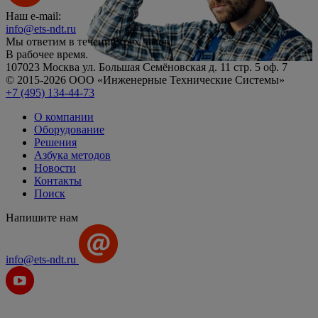
Наш e-mail:
info@ets-ndt.ru
Мы ответим в течение
трёх часов!
В рабочее время.
107023 Москва ул. Большая Семёновская д. 11 стр. 5 оф. 7
© 2015-2026 ООО «Инженерные Технические Системы»
+7 (495) 134-44-73
О компании
Оборудование
Решения
Азбука методов
Новости
Контакты
Поиск
Напишите нам
info@ets-ndt.ru