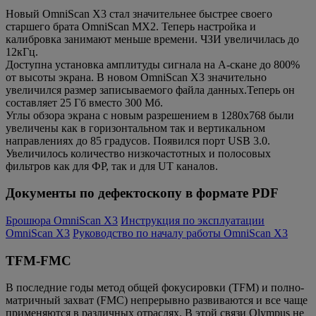
Новый OmniScan X3 стал значительнее быстрее своего
старшего брата OmniScan MX2. Теперь настройка и
калибровка занимают меньше времени. ЧЗИ увеличилась до
12кГц.
Доступна установка амплитуды сигнала на А-скане до 800%
от высоты экрана. В новом OmniScan X3 значительно
увеличился размер записываемого файла данных.Теперь он
составляет 25 Гб вместо 300 Мб.
Углы обзора экрана с новым разрешением в 1280х768 были
увеличены как в горизонтальном так и вертикальном
направлениях до 85 градусов. Появился порт USB 3.0.
Увеличилось количество низкочастотных и полосовых
фильтров как для ФР, так и для UT каналов.
Документы по дефектоскопу в формате PDF
Брошюра OmniScan X3
Инструкция по эксплуатации
OmniScan X3
Руководство по началу работы OmniScan X3
TFM-FMC
В последние годы метод общей фокусировки (TFM) и полно-
матричный захват (FMC) непрерывно развиваются и все чаще
применяются в различных отраслях. В этой связи Olympus не