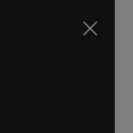
Индивидуальные решения неразрушающего контроля
для предприятий и экспертов
О компании
Оборудование
Решения
Азбука методов
Новости
Контакты
Поиск
+7 (495) 134 44 73
info@ets-ndt.ru