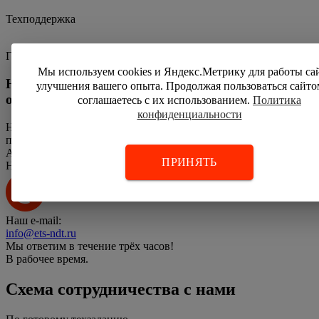
Техподдержка
Гарантийное обслуживание
Мы используем cookies и Яндекс.Метрику для работы са
Не готовы покупать дорогостоящее
улучшения вашего опыта. Продолжая пользоваться сайто
оборудование без проверки на деле?
соглашаетесь с их использованием.
Политика
конфиденциальности
Наш специалист приедет с оборудованием и
продемонстрирует его работу.
А еще даст понажимать на кнопки :)
ПРИНЯТЬ
Напишите нам:
Наш e-mail:
info@ets-ndt.ru
Мы ответим в течение
трёх часов!
В рабочее время.
Схема сотрудничества с нами