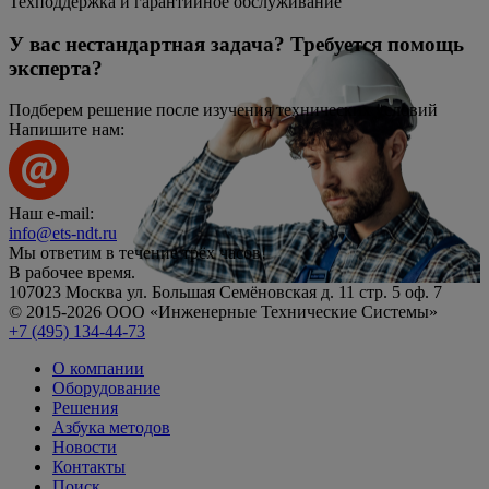
Техподдержка и гарантийное обслуживание
У вас нестандартная задача? Требуется помощь
эксперта?
Подберем решение после изучения технических условий
Напишите нам:
Наш e-mail:
info@ets-ndt.ru
Мы ответим в течение
трёх часов!
В рабочее время.
107023 Москва ул. Большая Семёновская д. 11 стр. 5 оф. 7
© 2015-2026 ООО «Инженерные Технические Системы»
+7 (495) 134-44-73
О компании
Оборудование
Решения
Азбука методов
Новости
Контакты
Поиск