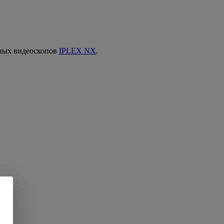
нных видеоскопов
IPLEX NX
.