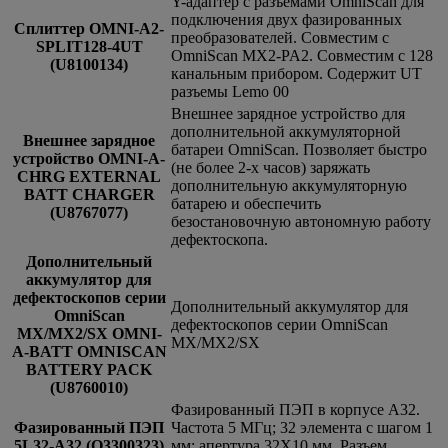
Y-адаптер с разъемами OmniScan для
подключения двух фазированных
Сплиттер OMNI-A2-
преобразователей. Совместим с
SPLIT128-4UT
OmniScan MX2-PA2. Совместим с 128
(U8100134)
канальным прибором. Содержит UT
разъемы Lemo 00
Внешнее зарядное устройство для
дополнительной аккумуляторной
Внешнее зарядное
батареи OmniScan. Позволяет быстро
устройство OMNI-A-
(не более 2-х часов) заряжать
CHRG EXTERNAL
дополнительную аккумуляторную
BATT CHARGER
батарею и обеспечить
(U8767077)
безостановочную автономную работу
дефектоскопа.
Дополнительный
аккумулятор для
дефектоскопов серии
Дополнительный аккумулятор для
OmniScan
дефектоскопов серии OmniScan
MX/MX2/SX OMNI-
MX/MX2/SX
A-BATT OMNISCAN
BATTERY PACK
(U8760010)
Фазированный ПЭП в корпусе А32.
Фазированный ПЭП
Частота 5 МГц; 32 элемента c шагом 1
5L32-A32 (Q3300323)
мм; апертура 32Х10 мм. Разъем