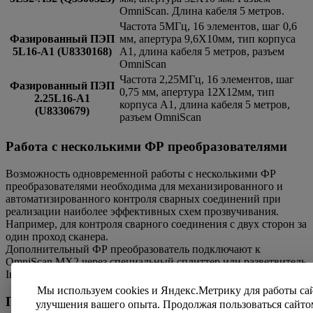
OmniScan. Длина кабеля 5 метров.
Частота 5МГц, 16 элементов, шаг 0,6
Фазированный ПЭП
мм, апертура 9,6Х10мм, тип корпуса
5L16-A1 (U8330168)
А1, длина кабеля 5 метров, разъем
OmniScan
Частота 2,25МГц, 16 элементов, шаг
Фазированный ПЭП
0,75 мм, апертура 12Х12мм, тип
2.25L16-A1
корпуса А1, длина кабеля 5 метров,
(U8330679)
разъем OmniScan
Работа с несколькими ФР преобразователями
Возможность одновременной работы с несколькими ФР
преобразователями необходима для механизированного и
автоматизированного контроля сварных соединений при
реализации наиболее эффективных схем прозвучивания.
Например, для контроля сварного соединения с двух сторон за
один проход сканера.
Дополнительный ФР преобразователь подключают к
OmniScan MX2 через специальный сплиттер или разветвитель
Interbox.
Мы используем cookies и Яндекс.Метрику для работы са
Поддержка TOFD в OmniScan MX2
улучшения вашего опыта. Продолжая пользоваться сайто