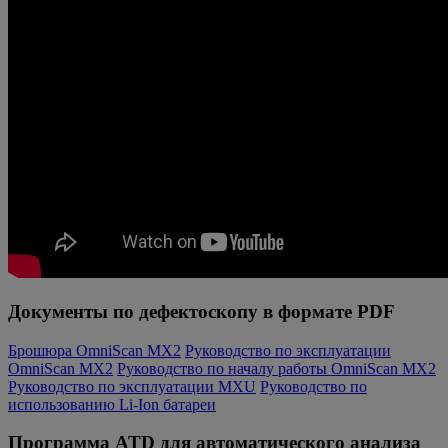
Документы по дефектоскопу в формате PDF
Брошюра OmniScan MX2
Руководство по эксплуатации
OmniScan MX2
Руководство по началу работы OmniScan MX2
Руководство по эксплуатации MXU
Руководство по
использованию Li-Ion батареи
Программа ATD для автоматического анализа