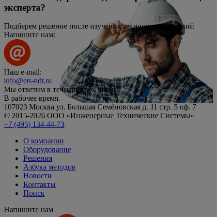
эксперта?
Подберем решение после изучения технических условий
Напишите нам:
Наш e-mail:
info@ets-ndt.ru
Мы ответим в течение
трёх часов!
В рабочее время.
107023 Москва ул. Большая Семёновская д. 11 стр. 5 оф. 7
© 2015-2026 ООО «Инженерные Технические Системы»
+7 (495) 134-44-73
О компании
Оборудование
Решения
Азбука методов
Новости
Контакты
Поиск
Напишите нам